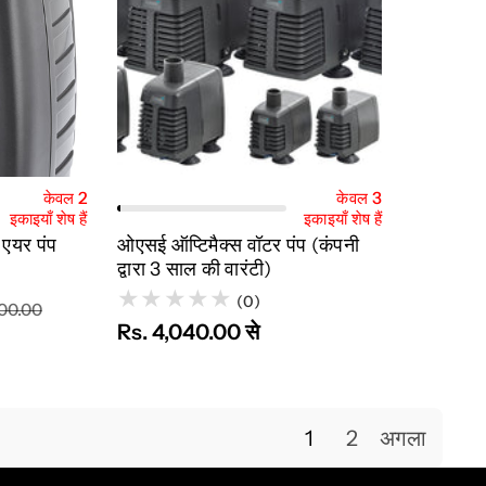
ट में जोड़ें
त्वरित नज़र
विकल्प चुनें
केवल 2
केवल 3
इकाइयाँ शेष हैं
इकाइयाँ शेष हैं
एयर पंप
ओएसई ऑप्टिमैक्स वॉटर पंप (कंपनी
द्वारा 3 साल की वारंटी)
(0)
900.00
Rs. 4,040.00 से
1
2
अगला