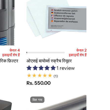
ट में जोड़ें
त्वरित नज़र
कार्ट में जोड़ें
केवल 4
केवल 2
इकाइयाँ शेष हैं
इकाइयाँ शेष हैं
िक फ़िल्टर
ओएसई बायोर्ब्स स्क्रैच रिमूवर
1 review
(1)
(1)
Rs. 550.00
बिक गया