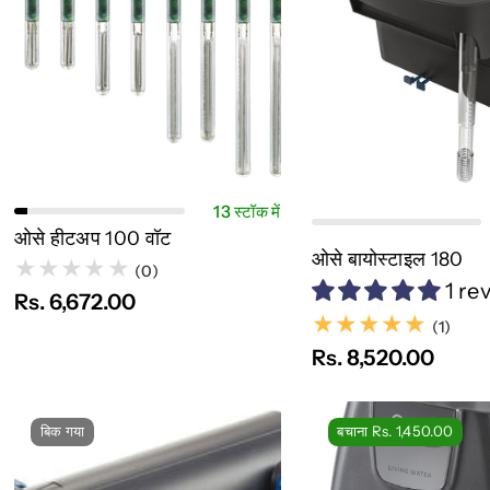
त्वरित नज़र
विकल्प चुनें
त्वरित नज़र
विक
13 स्टॉक में
ओसे हीटअप 100 वॉट
ओसे बायोस्टाइल 180
(0)
1 re
Rs. 6,672.00
(1)
(1)
Rs. 8,520.00
बिक गया
बचाना Rs. 1,450.00