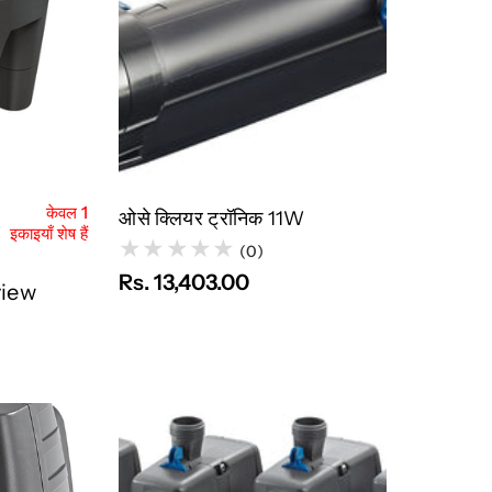
ल्प चुनें
त्वरित नज़र
बिक गया
केवल 1
ओसे क्लियर ट्रॉनिक 11W
इकाइयाँ शेष हैं
(0)
Rs. 13,403.00
view